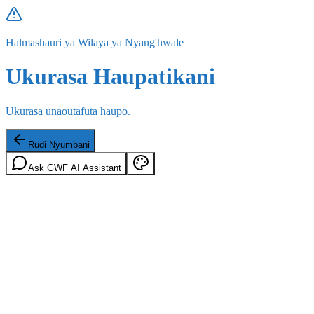
Halmashauri ya Wilaya ya Nyang'hwale
Ukurasa Haupatikani
Ukurasa unaoutafuta haupo.
Rudi Nyumbani
Ask GWF AI Assistant