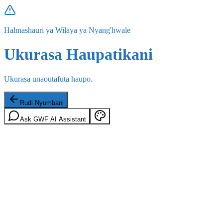
Halmashauri ya Wilaya ya Nyang'hwale
Ukurasa Haupatikani
Ukurasa unaoutafuta haupo.
Rudi Nyumbani
Ask GWF AI Assistant