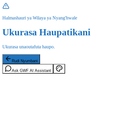
Halmashauri ya Wilaya ya Nyang'hwale
Ukurasa Haupatikani
Ukurasa unaoutafuta haupo.
Rudi Nyumbani
Ask GWF AI Assistant